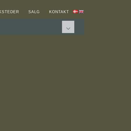
HJEM
KSTEDER
SALG
KONTAKT
GALLERIER
GALLERIER Tryk på et
galleri og læs
Galerie Gerly
Lærken
Kunstgalleriet ved Bjarne
Salomon
Galleri Dahl
Galleri Elise Toft
Galleri Helth
OM MIG
SAMLERE
VÆRKSTEDER
SALG
KONTAKT