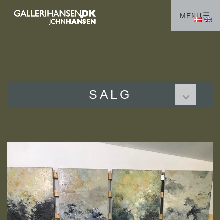
HJEM
MENU
GALLERIER
OM MIG
SAMLERE
VÆRKSTEDER
SALG
SALG
MALERIER
GRAFIK
Handelsbetingelser
KONTAKT