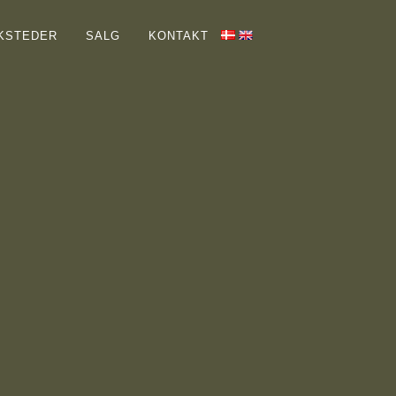
HJEM
KSTEDER
SALG
KONTAKT
GALLERIER
OM MIG
SAMLERE
VÆRKSTEDER
SALG
KONTAKT