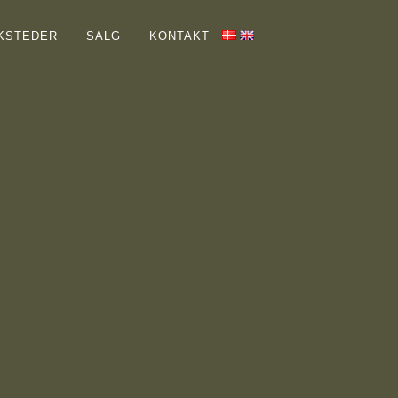
HJEM
KSTEDER
SALG
KONTAKT
GALLERIER
OM MIG
SAMLERE
VÆRKSTEDER
SALG
KONTAKT